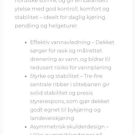
nordiske somre, og gir en balansert
ytelse med god kontroll, komfort og
stabilitet – ideelt for daglig kjøring,
pendling og helgeturer.
Effektiv vannavledning – Dekket
sørger for rask og målrettet
drenering av vann, og bidrar til
redusert risiko for vannplaning
Styrke og stabilitet – Tre-fire
sentrale ribber i slitebanen gir
solid stabilitet og presis
styrerespons, som gjør dekket
godt egnet til bykjøring og
landeveiskjøring.
Asymmetrisk skulderdesign –
Ulike gummiblandinger på