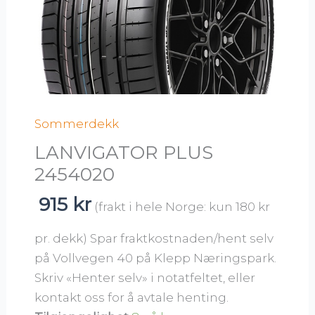
Sommerdekk
LANVIGATOR PLUS
2454020
915
kr
(frakt i hele Norge: kun 180 kr
pr. dekk) Spar fraktkostnaden/hent selv
på Vollvegen 40 på Klepp Næringspark.
Skriv «Henter selv» i notatfeltet, eller
kontakt oss for å avtale henting.