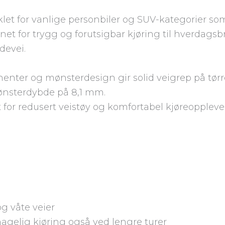
let for vanlige personbiler og SUV-kategorier s
gnet for trygg og forutsigbar kjøring til hverdags
devei.
ter og mønsterdesign gir solid veigrep på tørre
mønsterdybde på 8,1 mm.
 for redusert veistøy og komfortabel kjøreoppleve
 og våte veier
gelig kjøring også ved lengre turer