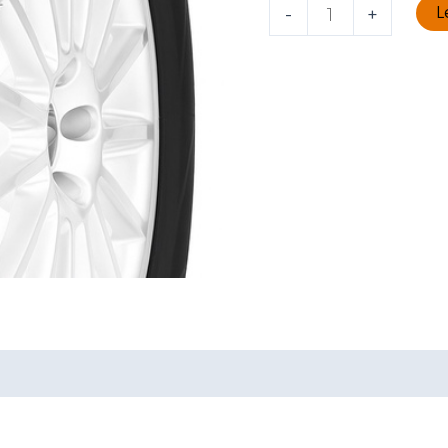
L
-
+