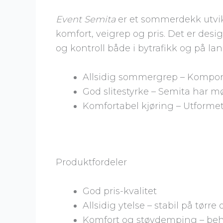
Event Semita
er et sommerdekk utvik
komfort, veigrep og pris. Det er desi
og kontroll både i bytrafikk og på lan
Allsidig sommergrep – Komponen
God slitestyrke – Semita har 
Komfortabel kjøring – Utformet
Produktfordeler
God pris-kvalitet
Allsidig ytelse – stabil på tørre
Komfort og støydemping – beha