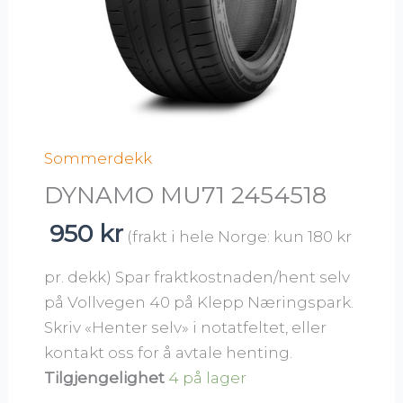
Sommerdekk
DYNAMO MU71 2454518
950
kr
(frakt i hele Norge: kun 180 kr
pr. dekk) Spar fraktkostnaden/hent selv
på Vollvegen 40 på Klepp Næringspark.
Skriv «Henter selv» i notatfeltet, eller
kontakt oss for å avtale henting.
Tilgjengelighet
4 på lager