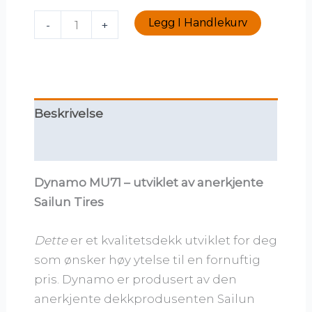
Legg I Handlekurv
-
+
Beskrivelse
Tilleggsinformasjon
Dynamo MU71 – utviklet av anerkjente
Sailun Tires
Dette
er et kvalitetsdekk utviklet for deg
som ønsker høy ytelse til en fornuftig
pris. Dynamo er produsert av den
anerkjente dekkprodusenten Sailun